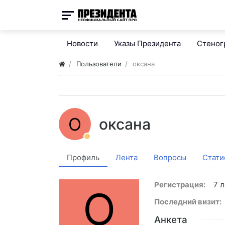
Новости
Указы Президента
Стено
Пользователи
оксана
О
оксана
Профиль
Лента
Вопросы
Стати
Регистрация:
7 л
О
Последний визит:
Анкета