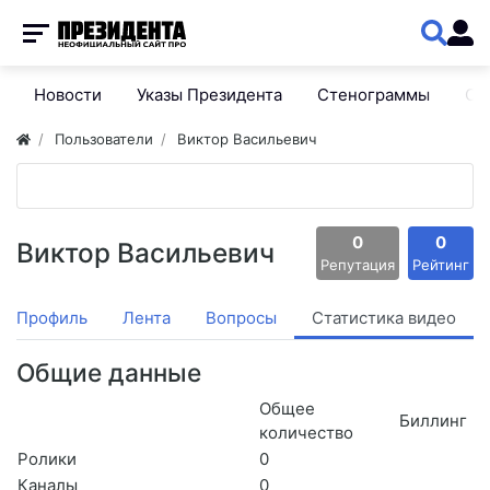
Новости
Указы Президента
Стенограммы
Сп
Пользователи
Виктор Васильевич
0
0
Виктор Васильевич
Репутация
Рейтинг
Профиль
Лента
Вопросы
Статистика видео
Общие данные
Общее
Биллинг
количество
Ролики
0
Каналы
0