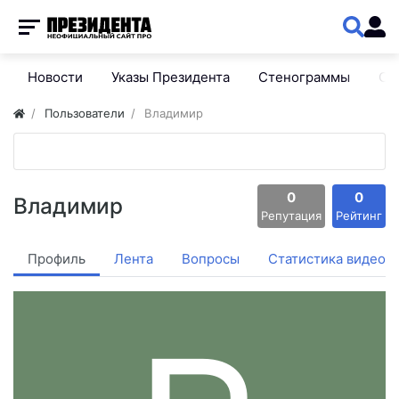
Новости
Указы Президента
Стенограммы
Сп
Пользователи
Владимир
0
0
Владимир
Репутация
Рейтинг
Профиль
Лента
Вопросы
Статистика видео