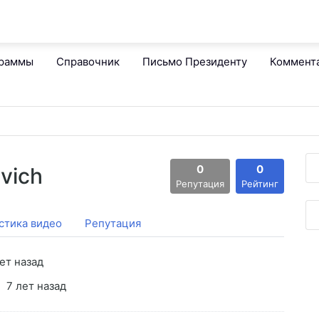
граммы
Справочник
Письмо Президенту
Коммент
0
0
vich
Репутация
Рейтинг
стика видео
Репутация
ет назад
7 лет назад