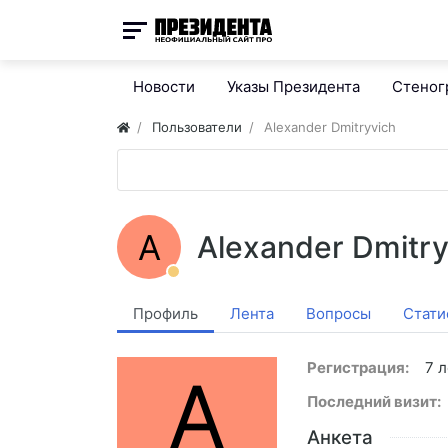
Новости
Указы Президента
Стено
Пользователи
Alexander Dmitryvich
A
Alexander Dmitry
Профиль
Лента
Вопросы
Стати
Регистрация:
7 л
A
Последний визит:
Анкета