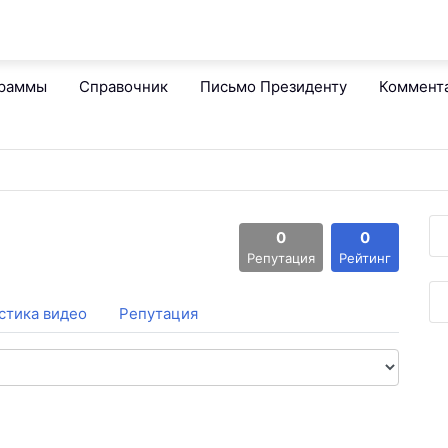
граммы
Справочник
Письмо Президенту
Коммент
0
0
Репутация
Рейтинг
стика видео
Репутация