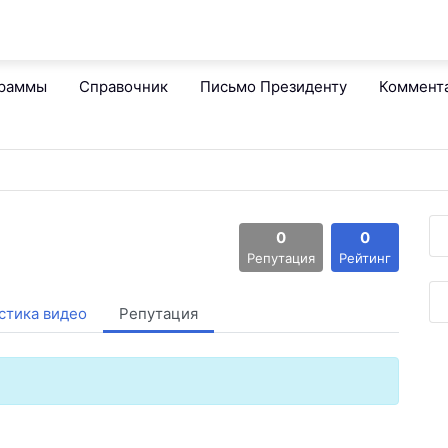
граммы
Справочник
Письмо Президенту
Коммент
0
0
Репутация
Рейтинг
стика видео
Репутация