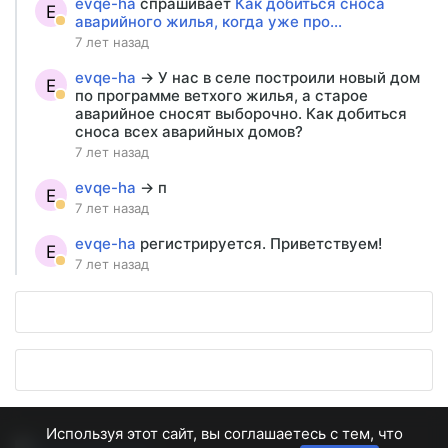
evqe-ha
спрашивает
Как добиться сноса
E
аварийного жилья, когда уже про...
7 лет назад
evqe-ha
→ У нас в селе построили новый дом
E
по программе ветхого жилья, а старое
аварийное сносят выборочно. Как добиться
сноса всех аварийных домов?
7 лет назад
evqe-ha
→ п
E
7 лет назад
evqe-ha
регистрируется. Приветствуем!
E
7 лет назад
Используя этот сайт, вы соглашаетесь с тем, что