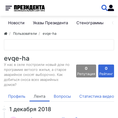
Новости
Указы Президента
Стенограммы
Сп
Пользователи
evqe-ha
evqe-ha
У нас в селе построили новый дом по
0
0
программе ветхого жилья, а старое
Репутация
Рейтинг
аварийное сносят выборочно. Как
добиться сноса всех аварийных
домов?
Профиль
Лента
Вопросы
Статистика видео
1 декабря 2018