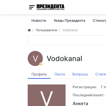
Новости
Указы Президента
Стено
Пользователи
Vodokanal
V
Vodokanal
Профиль
Лента
Вопросы
Стати
Регистрация:
7 л
V
Последний визит:
Анкета