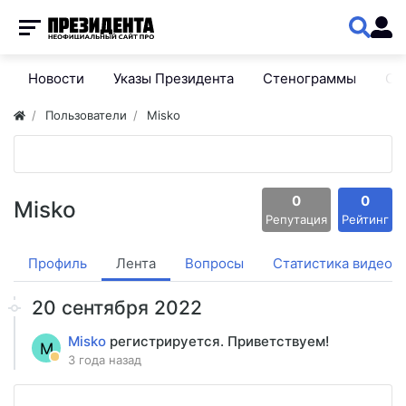
Новости
Указы Президента
Стенограммы
Сп
Пользователи
Misko
0
0
Misko
Репутация
Рейтинг
Профиль
Лента
Вопросы
Статистика видео
20 сентября 2022
Misko
регистрируется. Приветствуем!
M
3 года назад