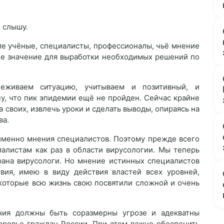
и слышу.
ие учёные, специалисты, профессионалы, чьё мнение
е значение для выработки необходимых решений по
еживаем ситуацию, учитываем и позитивный, и
чу, что пик эпидемии ещё не пройден. Сейчас крайне
 своих, извлечь уроки и сделать выводы, опираясь на
ва.
именно мнения специалистов. Поэтому прежде всего
алистам как раз в области вирусологии. Мы теперь
трана вирусологи. Но мнение истинных специалистов
вия, имею в виду действия властей всех уровней,
которые всю жизнь свою посвятили сложной и очень
ния должны быть соразмерны угрозе и адекватны
доровье граждан России. При этом важно обеспечить