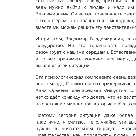
которые, как айсберг внизу, приходится р
ведь нужно выйти к людям и надо им с
Владимирович. Он нашёл тональность разгов
к волонтёрам, он обращается к молодёжи, 
вместе мы можем решить эту действительн
И при этом, Владимир Владимирович, слыш
государство. Но эта тональность правди
резонирует с нашими сердцами. Естествен
и готово принимать, конечно, все меры,
вышли из этой ситуации.
Эта психологическая компонента очень важ
вся команда, Правительство придерживаетс
Анна Юрьевна, или премьер Мишустин, со
чётко даёт команду что делать, что не дела
на состояние миллионов, которые всё это с
Поэтому сегодня ситуация даже более 
пластично, я считаю. Не случайно эти вы
нужны в обязательном порядке. Внос
Правительства, как поддержать людей, 