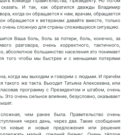
ешать команде Правительства, Президенту. Но потом
казать. И так, как обратился дважды Владимир
ора, когда он обращается к нам, врачам, обращается
он обращается к ветеранам: давайте вместе, только
о очень сложную для страны сложившуюся ситуацию.
ится Ваша боль, боль за потери, боль, конечно, за
вого разговора, очень корректного, тактичного,
но, абсолютное большинство населения это понимает
 для того чтобы мы быстрее и с меньшими потерями
на, когда мы выходим и говорим с людьми. И причём
я такого же такта. Выходит Татьяна Алексеевна, или
гласовав программу с Президентом и штабом, очень
ть. Это очень сильное влияние, безусловно, оказывает
лышат.
сложная, чем ранее была. Правительство очень
ступления через день, через два. Такие сообщения
ятся новые и новые предложения или решения
поддержать малый, средний бизнес. Очень тёплое