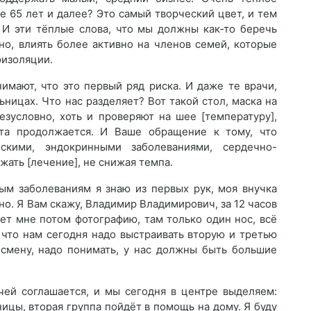
е 65 лет и далее? Это самый творческий цвет, и тем
 И эти тёплые слова, что мы должны как‑то беречь
но, влиять более активно на членов семей, которые
изоляции.
нимают, что это первый ряд риска. И даже те врачи,
ницах. Что нас разделяет? Вот такой стол, маска на
езусловно, хоть и проверяют на шее [температуру],
ота продолжается. И Ваше обращение к тому, что
скими, эндокринными заболеваниями, сердечно-
ать [лечение], не снижая темпа.
ым заболеваниям я знаю из первых рук, моя внучка
о. Я Вам скажу, Владимир Владимирович, за 12 часов
ет мне потом фотографию, там только один нос, всё
 что нам сегодня надо выстраивать вторую и третью
 смену, надо понимать, у нас должны быть большие
чей соглашается, и мы сегодня в центре выделяем:
ицы, вторая группа пойдёт в помощь на дому. Я буду