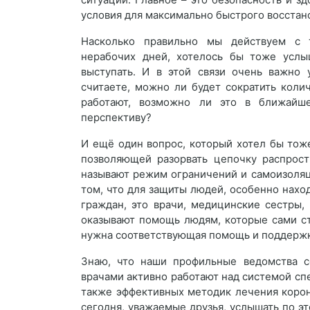
условия для максимально быстрого восстан
Насколько правильно мы действуем с 
нерабочих дней, хотелось бы тоже услы
выступать. И в этой связи очень важно 
считаете, можно ли будет сократить коли
работают, возможно ли это в ближайш
перспективу?
И ещё один вопрос, который хотел бы тож
позволяющей разорвать цепочку распрост
называют режим ограничений и самоизоляц
том, что для защиты людей, особенно нахо
граждан, это врачи, медицинские сестры,
оказывают помощь людям, которые сами ст
нужна соответствующая помощь и поддержк
Знаю, что наши профильные ведомства с
врачами активно работают над системой сп
также эффективных методик лечения коро
сегодня, уважаемые друзья, услышать по э