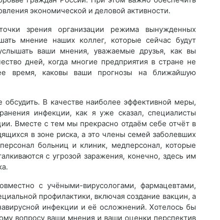
овления экономической и деловой активности.
точки зрения организации режима вынужденных
шать мнение наших коллег, которые сейчас будут
услышать ваши мнения, уважаемые друзья, как вы
чество дней, когда многие предприятия в стране не
ее время, каковы ваши прогнозы на ближайшую
е обсудить. В качестве наиболее эффективной меры,
ранения инфекции, как я уже сказал, специалисты
ии. Вместе с тем мы прекрасно отдаём себе отчёт в
дящихся в зоне риска, а это члены семей заболевших
 персонал больниц и клиник, медперсонал, которые
алкиваются с угрозой заражения, конечно, здесь им
а.
овместно с учёными-вирусологами, фармацевтами,
ециальной профилактики, включая создание вакцин, а
навирусной инфекции и её осложнений. Хотелось бы
тому вопросу ваши мнения и ваши оценки перспектив