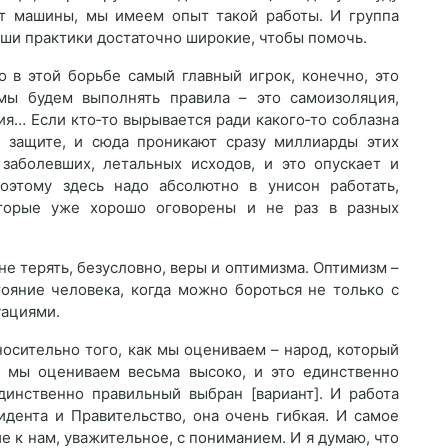
ут машины, мы имеем опыт такой работы. И группа
аши практики достаточно широкие, чтобы помочь.
то в этой борьбе самый главный игрок, конечно, это
мы будем выполнять правила – это самоизоляция,
ия… Если кто‑то вырывается ради какого‑то соблазна
 защите, и сюда проникают сразу миллиарды этих
 заболевших, летальных исходов, и это опускает и
оэтому здесь надо абсолютно в унисон работать,
торые уже хорошо оговорены и не раз в разных
 не терять, безусловно, веры и оптимизма. Оптимизм –
тояние человека, когда можно бороться не только с
уациями.
осительно того, как мы оцениваем – народ, который
– мы оцениваем весьма высоко, и это единственно
единственно правильный выбран [вариант]. И работа
идента и Правительство, она очень гибкая. И самое
е к нам, уважительное, с пониманием. И я думаю, что