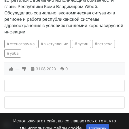
встретился с временно исполняющим обязанности
главы Республики Коми Владимиром Уйбой.
Обсуждалась социально-экономическая ситуация в
регионе и работа республиканской системы
здравоохранения в условиях пандемии коронавирусной
инфекции
стенограмма
выступление
путин
встреча
уйба
—
31.08.2020
0
Используя этот сайт, вы соглашаетесь с тем, что
мы используем файлы cookie.
Согласен