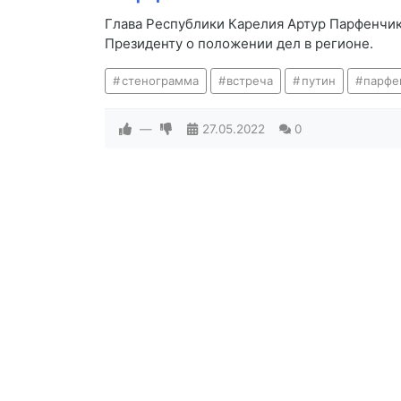
Глава Республики Карелия Артур Парфенчи
Президенту о положении дел в регионе.
стенограмма
встреча
путин
парфе
—
27.05.2022
0