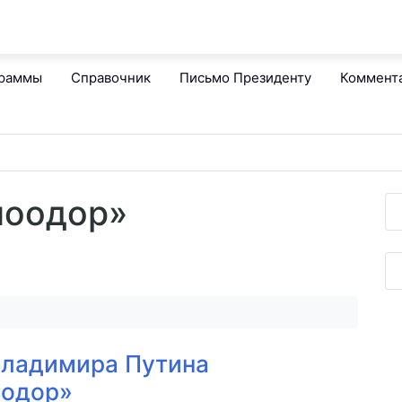
граммы
Справочник
Письмо Президенту
Коммент
ноодор»
Владимира Путина
оодор»