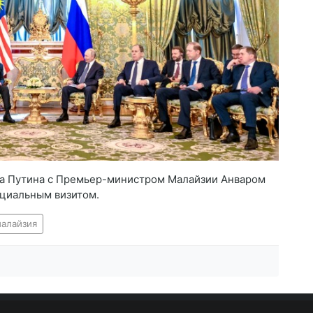
а Путина с Премьер-министром Малайзии Анваром
ициальным визитом.
алайзия