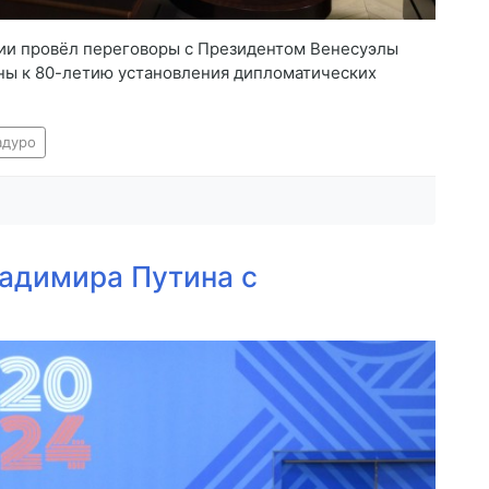
ии провёл переговоры с Президентом Венесуэлы
ны к 80-летию установления дипломатических
адуро
адимира Путина с