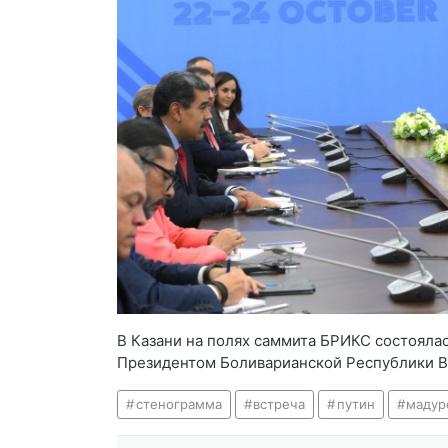
В Казани на полях саммита БРИКС состоялас
Президентом Боливарианской Республики 
стенограмма
встреча
путин
мадур