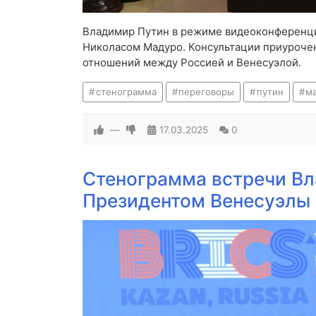
Владимир Путин в режиме видеоконференц
Николасом Мадуро. Консультации приуроче
отношений между Россией и Венесуэлой.
стенограмма
переговоры
путин
м
—
17.03.2025
0
Стенограмма встречи Вл
Президентом Венесуэлы