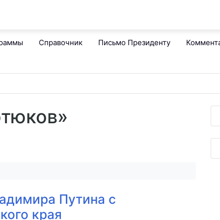
граммы
Справочник
Письмо Президенту
Коммент
отюков»
адимира Путина с
кого края