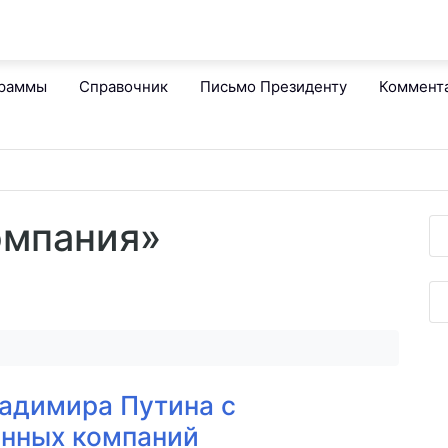
граммы
Справочник
Письмо Президенту
Коммент
омпания»
адимира Путина с
анных компаний