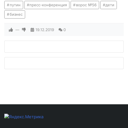
путин
пресс-конференция
ворос №56
дети
бизнес
—
19.12.2019
0