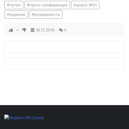
путин
пресс-конференция
ворос №51
курение
рождаемость
—
19.12.2019
0