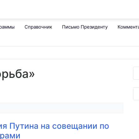
граммы
Справочник
Письмо Президенту
Коммент
орьба»
я Путина на совещании по
арами