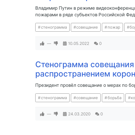
Владимир Путин в режиме видеоконференци
пожарами в ряде субъектов Российской Фе
стенограмма
совещание
пожар
бо
—
10.05.2022
0
Стенограмма совещания 
распространением корон
Президент провёл совещание о мерах по бо
стенограмма
совещание
борьба
к
—
24.03.2020
0