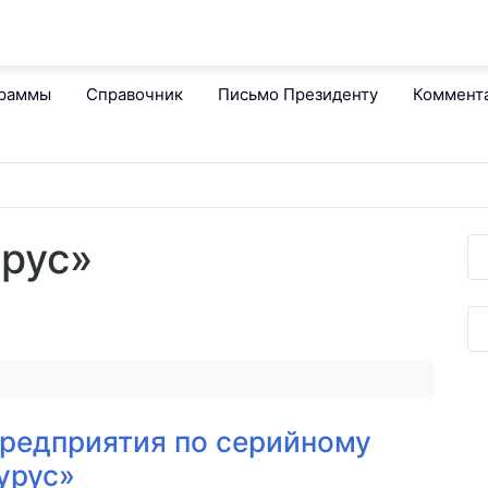
граммы
Справочник
Письмо Президенту
Коммент
урус»
редприятия по серийному
урус»