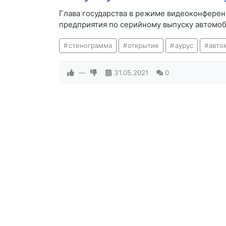
Глава государства в режиме видеоконферен
предприятия по серийному выпуску автомоби
стенограмма
открытие
аурус
авто
—
31.05.2021
0