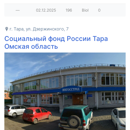
—
02.12.2025
196
Biol
0
г. Тара, ул. Дзержинского, 7
Социальный фонд России Тара
Омская область