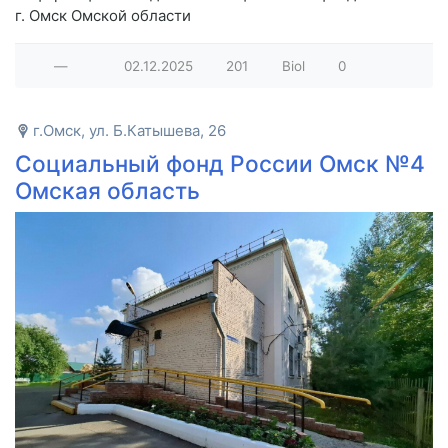
г. Омск Омской области
—
02.12.2025
201
Biol
0
г.Омск, ул. Б.Катышева, 26
Социальный фонд России Омск №4
Омская область