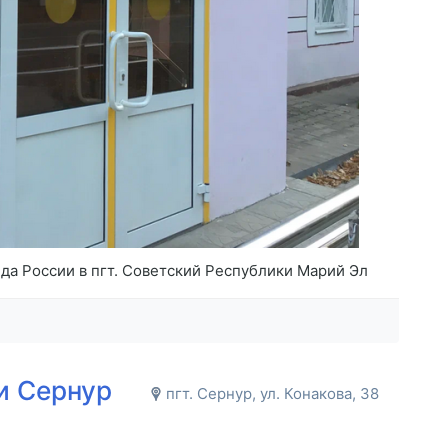
а России в пгт. Советский Республики Марий Эл
и Сернур
пгт. Сернур, ул. Конакова, 38