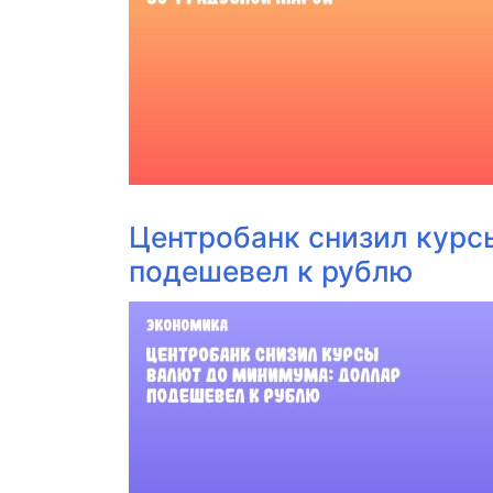
Центробанк снизил курс
подешевел к рублю