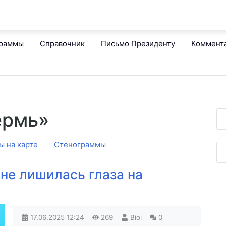
граммы
Справочник
Письмо Президенту
Коммент
ермь»
ы на карте
Стенограммы
не лишилась глаза на
17.06.2025
12:24
269
Biol
0