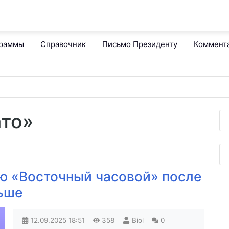
граммы
Справочник
Письмо Президенту
Коммент
ато»
ю «Восточный часовой» после
ьше
12.09.2025
18:51
358
Biol
0