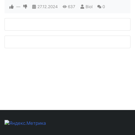
—
27.12.2024
637
Biol
0