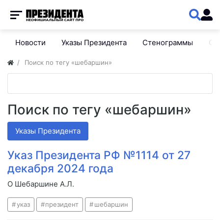
Новости
Указы Президента
Стенограммы
Сп
Поиск по тегу «шебаршин»
Поиск по тегу «шебаршин»
Указы Президента
Указ Президента РФ №1114 от 27
декабря 2024 года
О Шебаршине А.Л.
указ
президент
шебаршин