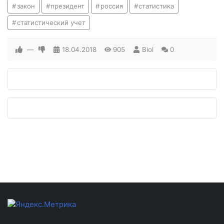
закон
президент
россия
статистика
статистический учет
—
18.04.2018
905
Biol
0