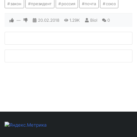
закон
президент
россия
почта
союз
—
20.02.2018
1.29K
Biol
0