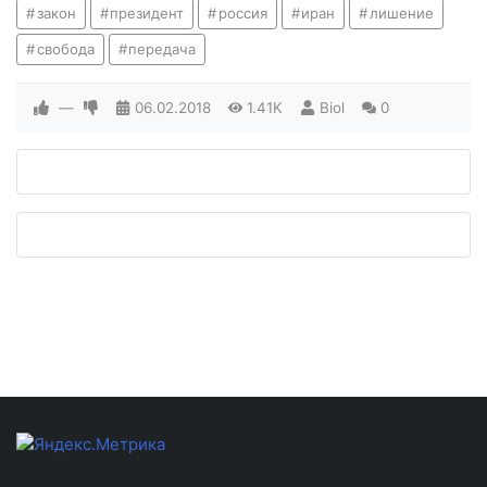
закон
президент
россия
иран
лишение
свобода
передача
—
06.02.2018
1.41K
Biol
0