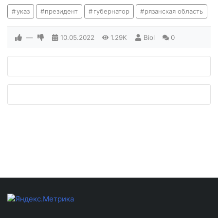
указ
президент
губернатор
рязанская область
—
10.05.2022
1.29K
Biol
0