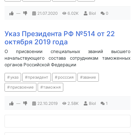
—
21.07.2020
6.02K
Biol
0
Указ Президента РФ №514 от 22
октября 2019 года
О присвоении специальных званий высшего
начальствующего состава сотрудникам таможенных
органов Российской Федерации
указ
президент
росссия
звание
присвоение
таможня
—
22.10.2019
2.58K
Biol
1