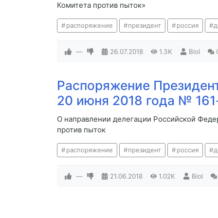
Комитета против пыток»
распоряжение
президент
россия
д
—
26.07.2018
1.3K
Biol
Распоряжение Президент
20 июня 2018 года № 161
О направлении делегации Российской Федер
против пыток
распоряжение
президент
россия
д
—
21.06.2018
1.02K
Biol