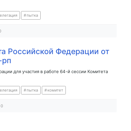
елегация
пытка
0
а Российской Федерации от
-рп
ации для участия в работе 64-й сессии Комитета
елегация
пытка
комитет
0