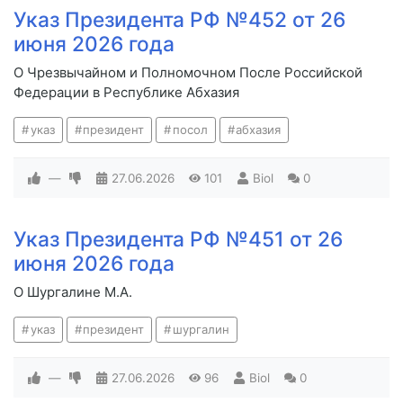
Указ Президента РФ №452 от 26
июня 2026 года
О Чрезвычайном и Полномочном После Российской
Федерации в Республике Абхазия
указ
президент
посол
абхазия
—
27.06.2026
101
Biol
0
Указ Президента РФ №451 от 26
июня 2026 года
О Шургалине М.А.
указ
президент
шургалин
—
27.06.2026
96
Biol
0