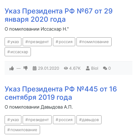
Указ Президента РФ №67 от 29
января 2020 года
О помиловании Иссасхар Н."
указ
президент
россия
помилование
иссасхар
—
29.01.2020
4.67K
Biol
0
Указ Президента РФ №445 от 16
сентября 2019 года
О помиловании Давыдова А.П.
указ
президент
россия
давыдов
помилование