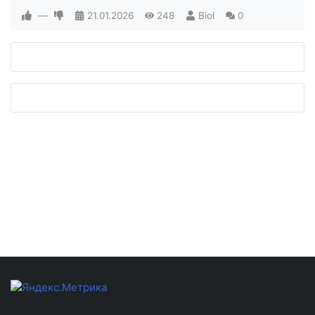
—
21.01.2026
248
Biol
0