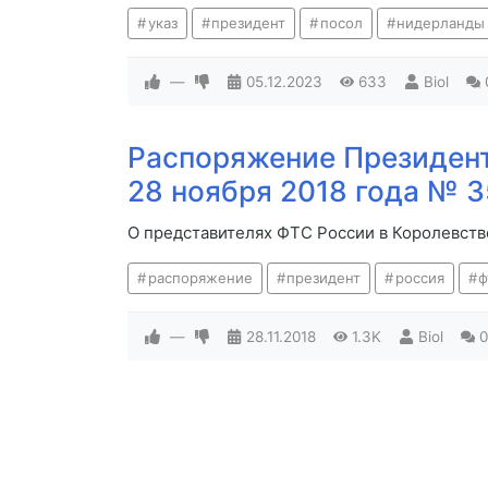
указ
президент
посол
нидерланды
—
05.12.2023
633
Biol
Распоряжение Президент
28 ноября 2018 года № 
О представителях ФТС России в Королевст
распоряжение
президент
россия
ф
—
28.11.2018
1.3K
Biol
0