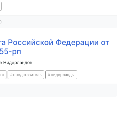
0
а Российской Федерации от
355-рп
ве Нидерландов
тс
представитель
нидерланды