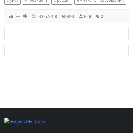
указ
президент
россия
министр просвещения
—
19.05.2018
898
Biol
0