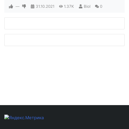
—
31.10.2021
1.37K
Biol
0