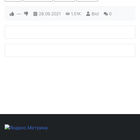
—
28.09.2021
1.51K
Biol
0