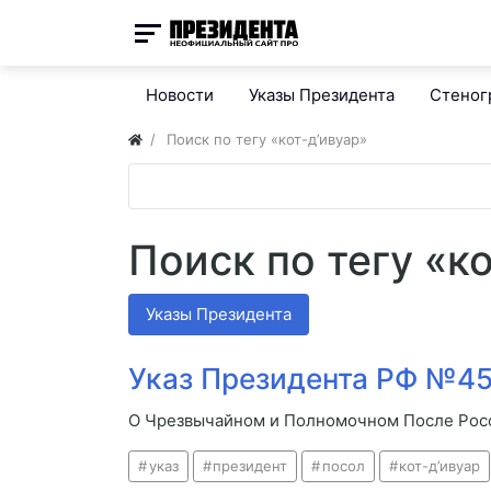
Новости
Указы Президента
Стено
Поиск по тегу «кот-д’ивуар»
Поиск по тегу «к
Указы Президента
Указ Президента РФ №45
О Чрезвычайном и Полномочном После Росс
указ
президент
посол
кот-д’ивуар