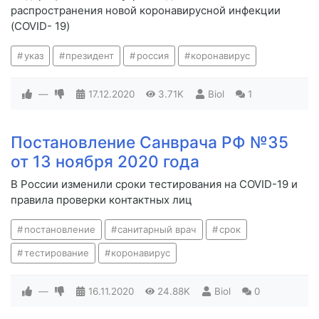
распространения новой коронавирусной инфекции
(COVID- 19)
указ
президент
россия
коронавирус
—
17.12.2020
3.71K
Biol
1
Постановление Санврача РФ №35
от 13 ноября 2020 года
В России изменили сроки тестирования на COVID-19 и
правила проверки контактных лиц
постановление
санитарный врач
срок
тестирование
коронавирус
—
16.11.2020
24.88K
Biol
0