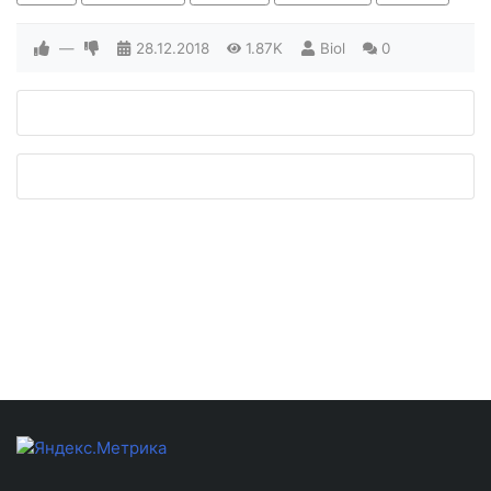
—
28.12.2018
1.87K
Biol
0