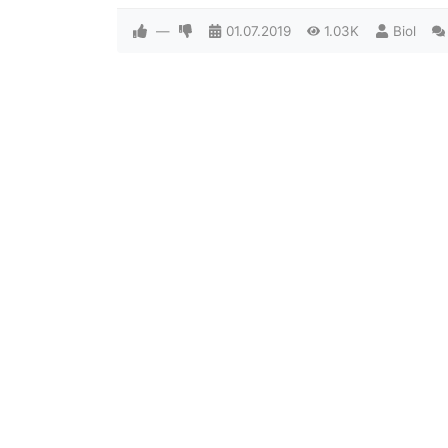
—
01.07.2019
1.03K
Biol