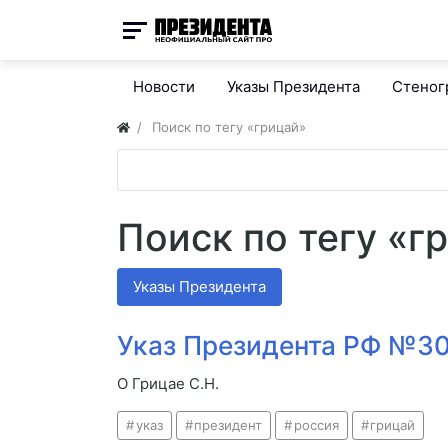
Новости
Указы Президента
Стено
Поиск по тегу «грицай»
Поиск по тегу «г
Указы Президента
Указ Президента РФ №305
О Грицае С.Н.
указ
президент
россия
грицай