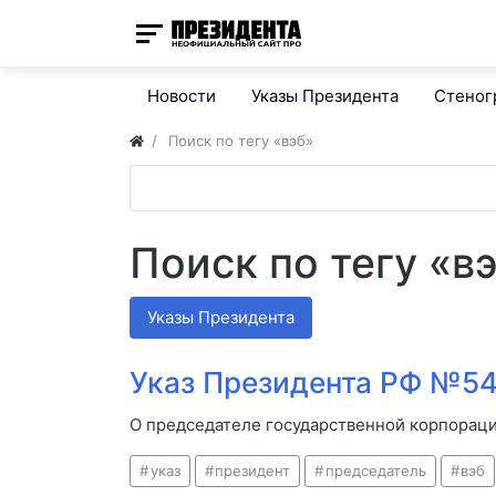
Новости
Указы Президента
Стено
Поиск по тегу «вэб»
Поиск по тегу «в
Указы Президента
Указ Президента РФ №54
О председателе государственной корпораци
указ
президент
председатель
вэб