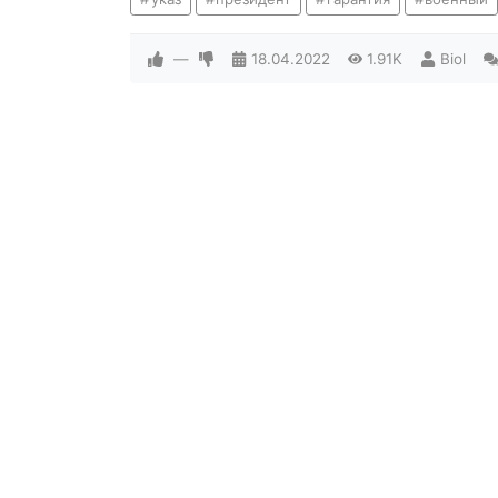
—
18.04.2022
1.91K
Biol