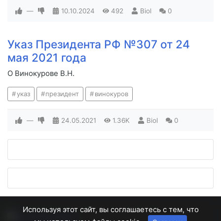
—
10.10.2024
492
Biol
0
Указ Президента РФ №307 от 24
мая 2021 года
О Винокурове В.Н.
указ
президент
винокуров
—
24.05.2021
1.36K
Biol
0
Используя этот сайт, вы соглашаетесь с тем, что