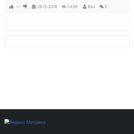
—
28.12.2018
1.43K
Biol
0