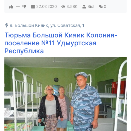
—
22.07.2020
3.58K
Biol
0
д. Большой Кияик, ул. Советская, 1
Тюрьма Большой Кияик Колония-
поселение №11 Удмуртская
Республика