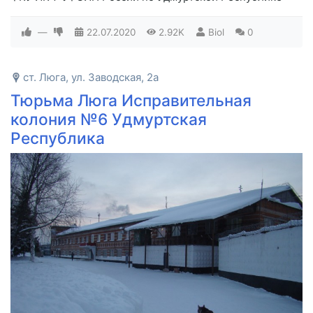
—
22.07.2020
2.92K
Biol
0
ст. Люга, ул. Заводская, 2а
Тюрьма Люга Исправительная
колония №6 Удмуртская
Республика