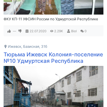
ФКУ КП-11 УФСИН России по Удмуртской Республике
—
22.07.2020
2.29K
Biol
0
Ижевск, Базисная, 31б
Тюрьма Ижевск Колония-поселение
№10 Удмуртская Республика