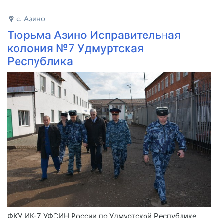
с. Азино
Тюрьма Азино Исправительная
колония №7 Удмуртская
Республика
ФКУ ИК-7 УФСИН России по Удмуртской Республике