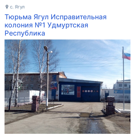
с. Ягул
Тюрьма Ягул Исправительная
колония №1 Удмуртская
Республика