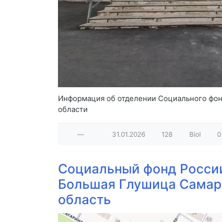
Информация об отделении Социального фонд
области
—
31.01.2026
128
Biol
0
Социальный фонд Росси
Большая Глушица Самар
область