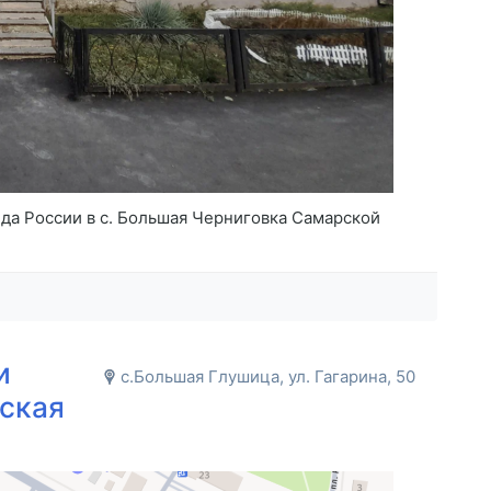
а России в с. Большая Черниговка Самарской
и
с.Большая Глушица, ул. Гагарина, 50
ская